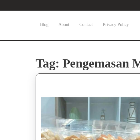
Skip
to
content
Skip
Blog
About
Contact
Privacy Policy
to
content
Tag:
Pengemasan 