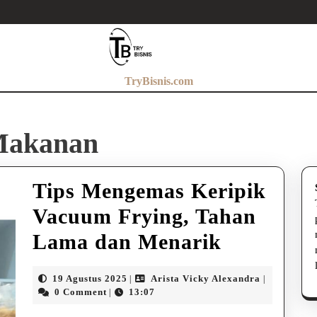
TryBisnis.com
Makanan
Tips Mengemas Keripik
Vacuum Frying, Tahan
Tips
Lama dan Menarik
Mengema
19
Arista
19 Agustus 2025
Arista Vicky Alexandra
|
|
Keripik
Agustus
Vicky
0 Comment
13:07
|
2025
Alexandra