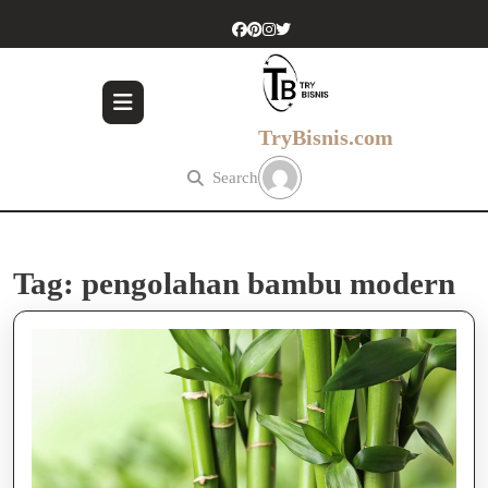
Skip
to
content
Skip
to
content
TryBisnis.com
Search
Tag:
pengolahan bambu modern