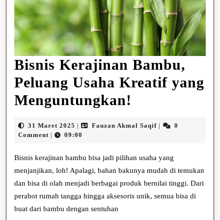
Bisnis Kerajinan Bambu,
Peluang Usaha Kreatif yang
Bisnis
Menguntungkan!
Kerajinan
31
Fauzan
31 Maret 2025
Fauzan Akmal Saqif
0
|
|
Bambu,
Maret
Akmal
Comment
09:00
|
2025
Saqif
Peluang
Bisnis kerajinan bambu bisa jadi pilihan usaha yang
Usaha
menjanjikan, loh! Apalagi, bahan bakunya mudah di temukan
dan bisa di olah menjadi berbagai produk bernilai tinggi. Dari
Kreatif
perabot rumah tangga hingga aksesoris unik, semua bisa di
yang
buat dari bambu dengan sentuhan