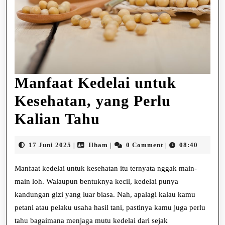
Manfaat Kedelai untuk
Kesehatan, yang Perlu
Manfaat
Kalian Tahu
Kedelai
17
Ilham
17 Juni 2025
Ilham
0 Comment
08:40
|
|
|
untuk
Juni
2025
Manfaat kedelai untuk kesehatan itu ternyata nggak main-
Kesehatan,
main loh. Walaupun bentuknya kecil, kedelai punya
yang
kandungan gizi yang luar biasa. Nah, apalagi kalau kamu
Perlu
petani atau pelaku usaha hasil tani, pastinya kamu juga perlu
tahu bagaimana menjaga mutu kedelai dari sejak