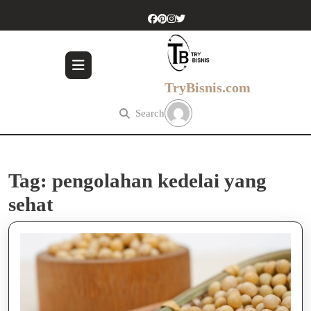
Skip
to
content
Skip
to
content
TryBisnis.com
Search
Tag:
pengolahan kedelai yang
sehat