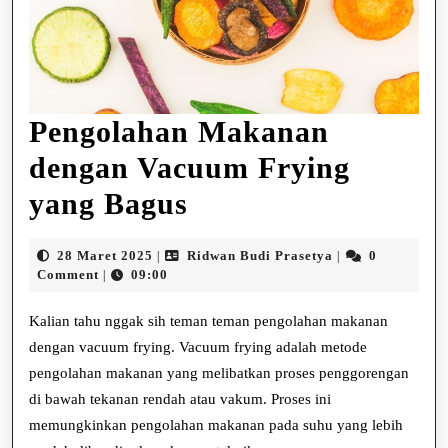
Pengolahan Makanan
dengan Vacuum Frying
Pengolahan
yang Bagus
Makanan
28
Ridwan
28 Maret 2025
Ridwan Budi Prasetya
0
|
|
dengan
Maret
Budi
Comment
09:00
|
2025
Prasetya
Vacuum
Kalian tahu nggak sih teman teman pengolahan makanan
Frying
dengan vacuum frying. Vacuum frying adalah metode
pengolahan makanan yang melibatkan proses penggorengan
yang
di bawah tekanan rendah atau vakum. Proses ini
Bagus
memungkinkan pengolahan makanan pada suhu yang lebih