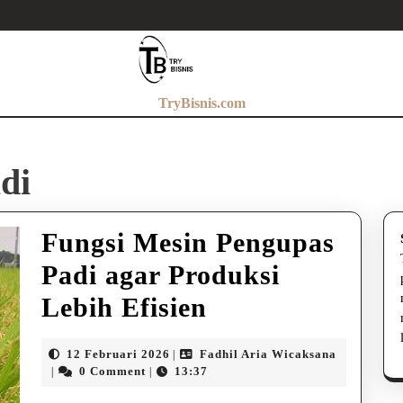
TryBisnis.com
di
Fungsi Mesin Pengupas
Padi agar Produksi
Fungsi
Lebih Efisien
Mesin
12
12 Februari 2026
Fadhil Aria Wicaksana
|
Pengupas
Fadhil
Februari
0 Comment
13:37
|
|
Aria
2026