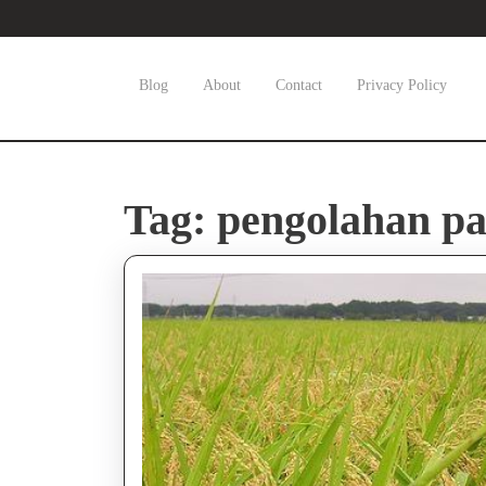
Skip
to
content
Skip
Blog
About
Contact
Privacy Policy
to
content
Tag:
pengolahan pa