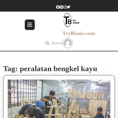
Skip
to
content
Skip
to
content
TryBisnis.com
Search
Tag:
peralatan bengkel kayu