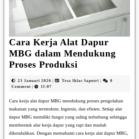
Cara Kerja Alat Dapur
MBG dalam Mendukung
Cara
Proses Produksi
Kerja
23
Tesa
23 Januari 2026
Tesa Iklas Saputri
0
|
|
Alat
Januari
Iklas
Comment
11:07
|
2026
Saputri
Dapur
Cara kerja alat dapur MBG mendukung proses pengolahan
MBG
makanan yang terstruktur, higienis, dan efisien. Setiap alat
dapur MBG memiliki fungsi yang saling terhubung sehingga
dalam
membentuk alur kerja dapur yang rapi dan mudah
Mendukung
dikendalikan. Dengan memahami cara kerja alat dapur MBG,