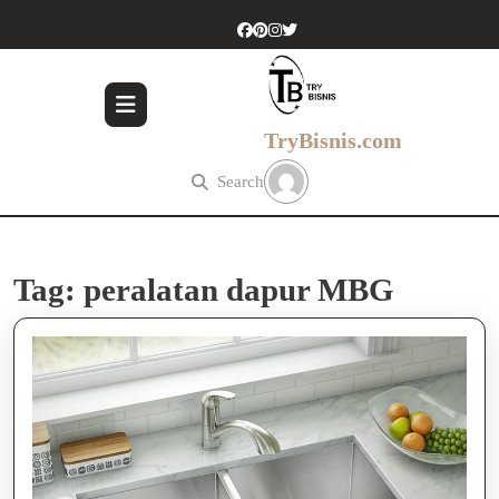
Skip
to
content
Skip
to
content
TryBisnis.com
Search
Tag:
peralatan dapur MBG