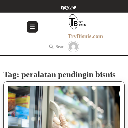
Skip
to
content
Skip
to
content
TryBisnis.com
Search
Tag:
peralatan pendingin bisnis