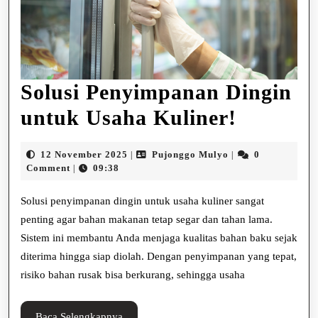
Solusi Penyimpanan Dingin
Solusi
untuk Usaha Kuliner!
Penyim
12
Pujonggo
12 November 2025
Pujonggo Mulyo
0
|
|
Dingin
November
Mulyo
Comment
09:38
|
2025
untuk
Solusi penyimpanan dingin untuk usaha kuliner sangat
Usaha
penting agar bahan makanan tetap segar dan tahan lama.
Sistem ini membantu Anda menjaga kualitas bahan baku sejak
Kuliner
diterima hingga siap diolah. Dengan penyimpanan yang tepat,
risiko bahan rusak bisa berkurang, sehingga usaha
Baca
Baca Selengkapnya