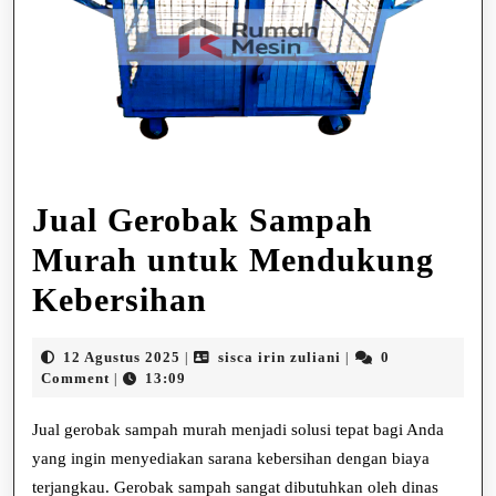
Jual Gerobak Sampah
Murah untuk Mendukung
Jual
Kebersihan
Gerobak
12
sisca
12 Agustus 2025
sisca irin zuliani
0
|
|
Sampah
Agustus
irin
Comment
13:09
|
2025
zuliani
Murah
Jual gerobak sampah murah menjadi solusi tepat bagi Anda
untuk
yang ingin menyediakan sarana kebersihan dengan biaya
terjangkau. Gerobak sampah sangat dibutuhkan oleh dinas