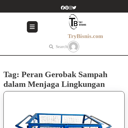
Skip
to
content
Skip
to
content
TryBisnis.com
Search
Tag:
Peran Gerobak Sampah
dalam Menjaga Lingkungan