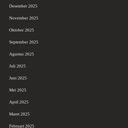
Desember 2025
November 2025
Oktober 2025
September 2025
Agustus 2025
Juli 2025
Juni 2025
Mei 2025
April 2025
Maret 2025
Februari 2025