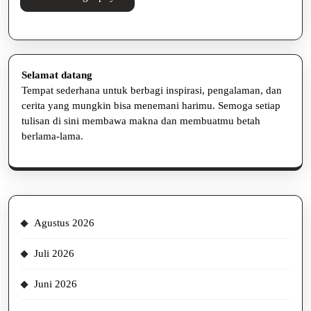
Selengkapnya
Selamat datang
Tempat sederhana untuk berbagi inspirasi, pengalaman, dan
cerita yang mungkin bisa menemani harimu. Semoga setiap
tulisan di sini membawa makna dan membuatmu betah
berlama-lama.
Agustus 2026
Juli 2026
Juni 2026