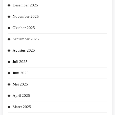
Desember 2025
November 2025
Oktober 2025
September 2025
Agustus 2025
Juli 2025
Juni 2025
Mei 2025
April 2025
Maret 2025