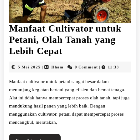
Manfaat Cultivator untuk
Petani, Olah Tanah yang
Manfaat
Lebih Cepat
Cultivator
5
Ilham
5 Mei 2025
Ilham
0 Comment
11:33
|
|
|
untuk
Mei
2025
Manfaat cultivator untuk petani sangat besar dalam
Petani,
menunjang kegiatan bertani yang efisien dan hemat tenaga.
Olah
Alat ini tidak hanya mempercepat proses olah tanah, tapi juga
Tanah
mendukung hasil panen yang lebih baik. Dengan
menggunakan cultivator, petani dapat mempercepat proses
yang
mencangkul, meratakan,
Lebih