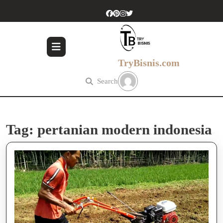
Skip
to
content
Skip
to
content
TryBisnis.com
Search
Tag:
pertanian modern indonesia