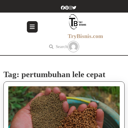
Skip
to
content
Skip
to
content
TryBisnis.com
Search
Tag:
pertumbuhan lele cepat