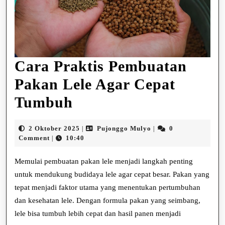
Cara Praktis Pembuatan
Pakan Lele Agar Cepat
Cara
Tumbuh
Praktis
2
Pujonggo
2 Oktober 2025
Pujonggo Mulyo
0
|
|
Pembuatan
Oktober
Mulyo
Comment
10:40
|
2025
Pakan
Memulai pembuatan pakan lele menjadi langkah penting
Lele
untuk mendukung budidaya lele agar cepat besar. Pakan yang
tepat menjadi faktor utama yang menentukan pertumbuhan
Agar
dan kesehatan lele. Dengan formula pakan yang seimbang,
Cepat
lele bisa tumbuh lebih cepat dan hasil panen menjadi