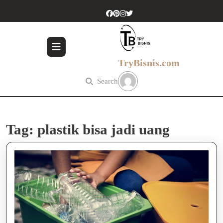
Skip
to
content
Skip
to
content
TryBisnis.com
Search
Tag:
plastik bisa jadi uang