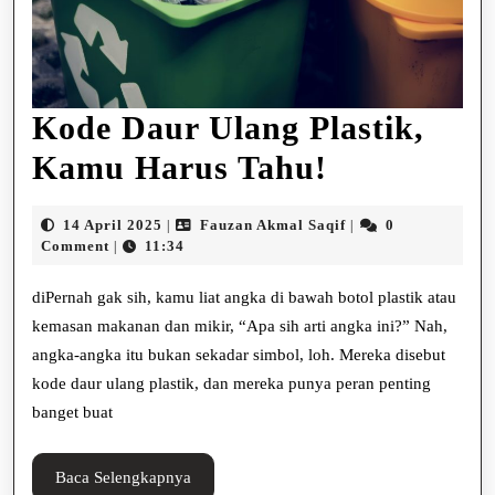
Kode Daur Ulang Plastik,
Kode
Kamu Harus Tahu!
Daur
14
Fauzan
14 April 2025
Fauzan Akmal Saqif
0
|
|
Ulang
April
Akmal
Comment
11:34
|
2025
Saqif
Plastik,
diPernah gak sih, kamu liat angka di bawah botol plastik atau
Kamu
kemasan makanan dan mikir, “Apa sih arti angka ini?” Nah,
angka-angka itu bukan sekadar simbol, loh. Mereka disebut
Harus
kode daur ulang plastik, dan mereka punya peran penting
Tahu!
banget buat
Baca
Baca Selengkapnya