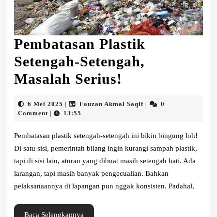
Pembatasan Plastik
Setengah-Setengah,
Pembatasan
Masalah Serius!
Plastik
6
Fauzan
6 Mei 2025
Fauzan Akmal Saqif
0
|
|
Setengah-
Mei
Akmal
Comment
13:55
|
2025
Saqif
Setengah,
Pembatasan plastik setengah-setengah ini bikin bingung loh!
Masalah
Di satu sisi, pemerintah bilang ingin kurangi sampah plastik,
tapi di sisi lain, aturan yang dibuat masih setengah hati. Ada
Serius!
larangan, tapi masih banyak pengecualian. Bahkan
pelaksanaannya di lapangan pun nggak konsisten. Padahal,
Baca
Baca Selengkapnya