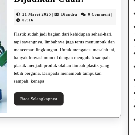
Olahan
21
Diandra
21 Maret 2025
Diandra
0 Comment
|
|
|
Limbah
Maret
07:16
2025
Plastik
Plastik sudah jadi bagian dari kehidupan sehari-hari,
yang
tapi sayangnya, limbahnya juga terus menumpuk dan
mencemari lingkungan. Untuk mengatasi masalah ini,
Bisa
banyak inovasi muncul dengan mengubah sampah
Dijadikan
plastik menjadi produk olahan limbah plastik yang
Cuan!
lebih berguna. Daripada menambah tumpukan
sampah, kenapa
Baca
Baca Selengkapnya
Selengkapnya