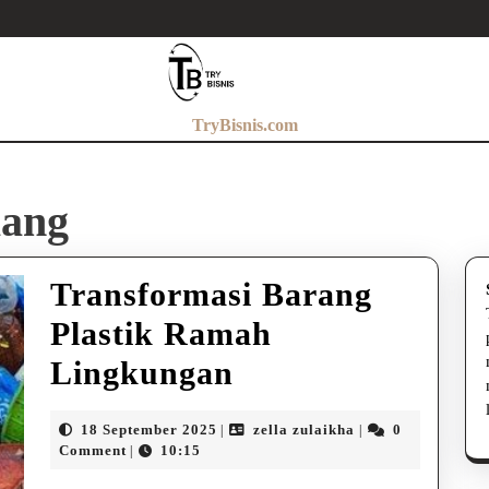
TryBisnis.com
lang
Transformasi Barang
Plastik Ramah
Transformasi
Lingkungan
Barang
18
zella
18 September 2025
zella zulaikha
0
|
|
Plastik
September
zulaikha
Comment
10:15
|
2025