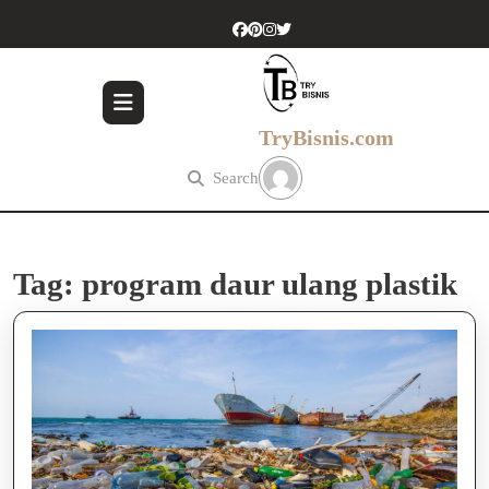
Skip
to
content
Skip
to
content
TryBisnis.com
Search
Tag:
program daur ulang plastik