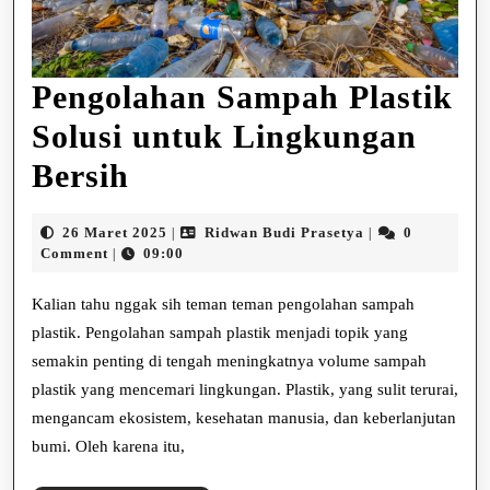
Pengolahan Sampah Plastik
Solusi untuk Lingkungan
Pengolahan
Bersih
Sampah
26
Ridwan
26 Maret 2025
Ridwan Budi Prasetya
0
|
|
Plastik
Maret
Budi
Comment
09:00
|
2025
Prasetya
Solusi
Kalian tahu nggak sih teman teman pengolahan sampah
untuk
plastik. Pengolahan sampah plastik menjadi topik yang
semakin penting di tengah meningkatnya volume sampah
Lingkungan
plastik yang mencemari lingkungan. Plastik, yang sulit terurai,
Bersih
mengancam ekosistem, kesehatan manusia, dan keberlanjutan
bumi. Oleh karena itu,