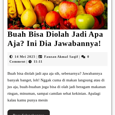
Buah Bisa Diolah Jadi Apa
Bua
Aja? Ini Dia Jawabannya!
Bis
14
Fauzan
14 Mei 2025
Fauzan Akmal Saqif
0
|
|
Dio
Mei
Akmal
Comment
11:11
|
2025
Saqif
Jad
Buah bisa diolah jadi apa aja sih, sebenarnya? Jawabannya
Ap
banyak banget, loh! Nggak cuma di makan langsung atau di
jus aja, buah-buahan juga bisa di olah jadi beragam makanan
Aja
ringan, minuman, sampai camilan sehat kekinian. Apalagi
Ini
kalau kamu punya mesin
Dia