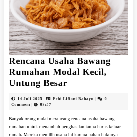
Rencana Usaha Bawang
Rumahan Modal Kecil,
Rencana
Untung Besar
Usaha
14
Febi
14 Juli 2025
Febi Lifiani Rahayu
0
|
|
Bawang
Juli
Lifiani
Comment
08:57
|
2025
Rahayu
Rumahan
Banyak orang mulai merancang rencana usaha bawang
Modal
rumahan untuk menambah penghasilan tanpa harus keluar
rumah. Mereka memilih usaha ini karena bahan bakunya