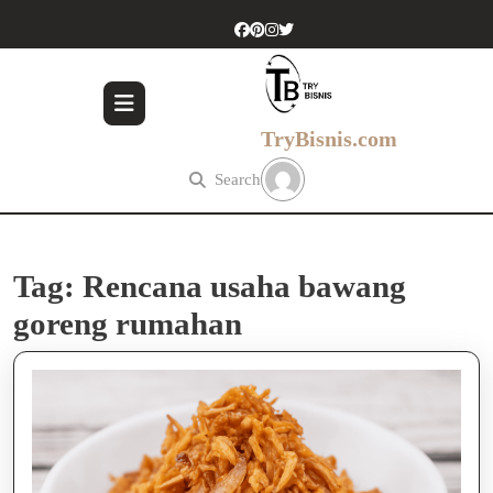
Skip
to
content
Skip
to
content
TryBisnis.com
Search
Tag:
Rencana usaha bawang
goreng rumahan