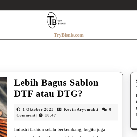
TryBisnis.com
Lebih Bagus Sablon
Lebih
DTF atau DTG?
Bagus
1
Kevin
1 Oktober 2025
Kevin Aryomukti
0
|
|
Sablon
Oktober
Aryomukti
Comment
10:47
|
2025
DTF
Industri fashion selalu berkembang, begitu juga