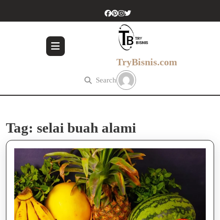
Skip
to
content
Skip
to
content
TryBisnis.com
Search
Tag:
selai buah alami