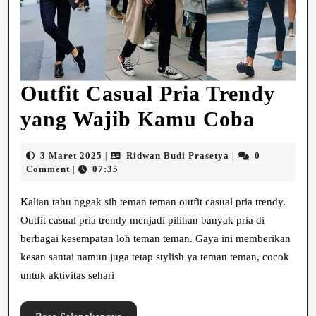
Outfit Casual Pria Trendy
Outfit
yang Wajib Kamu Coba
Casua
3
Ridwan
3 Maret 2025
Ridwan Budi Prasetya
0
|
|
Pria
Maret
Budi
Comment
07:35
|
2025
Prasetya
Trend
Kalian tahu nggak sih teman teman outfit casual pria trendy.
yang
Outfit casual pria trendy menjadi pilihan banyak pria di
berbagai kesempatan loh teman teman. Gaya ini memberikan
Wajib
kesan santai namun juga tetap stylish ya teman teman, cocok
Kamu
untuk aktivitas sehari
Coba