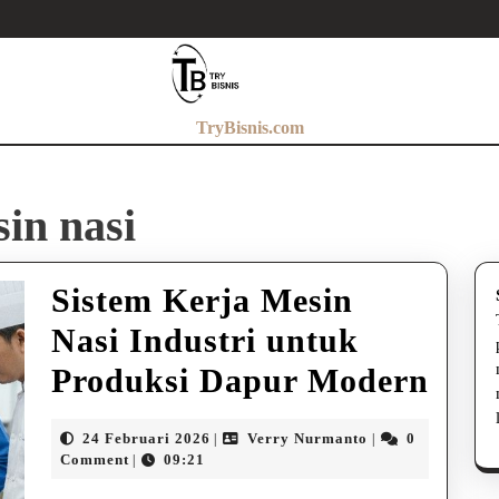
TryBisnis.com
in nasi
Sistem Kerja Mesin
Nasi Industri untuk
Sist
Produksi Dapur Modern
Kerj
24
Verry
24 Februari 2026
Verry Nurmanto
0
|
|
Mes
Februari
Nurmanto
Comment
09:21
|
2026