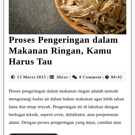
Proses Pengeringan dalam
Makanan Ringan, Kamu
Proses
Harus Tau
Pengeringan
13
Abror
13 Maret 2025
Abror
0 Comment
06:42
|
|
|
dalam
Maret
2025
Proses pengeringan dalam makanan ringan adalah metode
Makanan
mengurangi kadar air dalam bahan makanan agar lebih tahan
Ringan,
lama dan tetap renyah. Pengeringan ini di lakukan dengan
Kamu
berbagai teknik, seperti oven, dehidrator, atau penjemuran
alami. Dengan proses pengeringan yang tepat, camilan atau
Harus