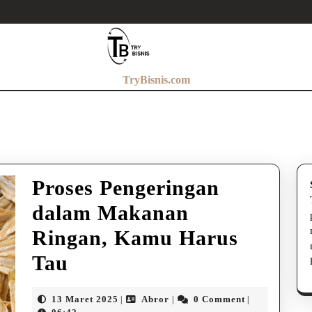
TryBisnis.com
Proses Pengeringan
dalam Makanan
Ringan, Kamu Harus
Proses
Tau
Pengeringan
13
Abror
13 Maret 2025
Abror
0 Comment
|
|
|
Maret