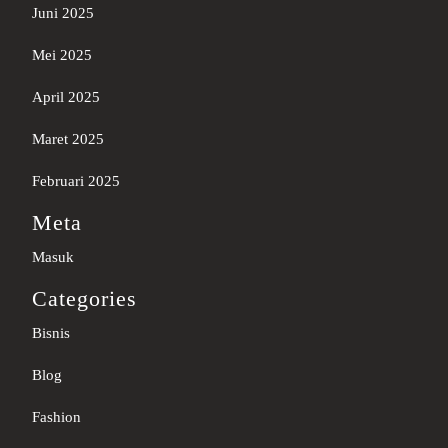
Juni 2025
Mei 2025
April 2025
Maret 2025
Februari 2025
Meta
Masuk
Categories
Bisnis
Blog
Fashion