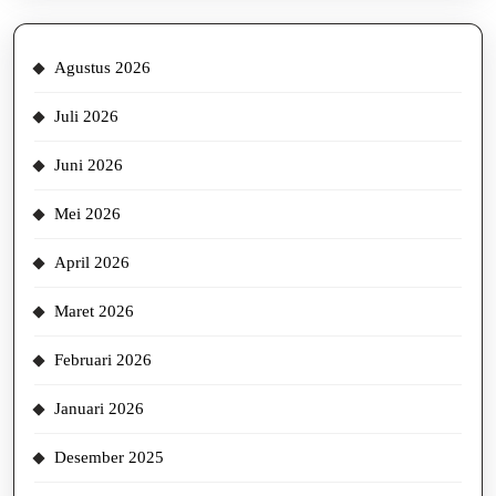
Agustus 2026
Juli 2026
Juni 2026
Mei 2026
April 2026
Maret 2026
Februari 2026
Januari 2026
Desember 2025