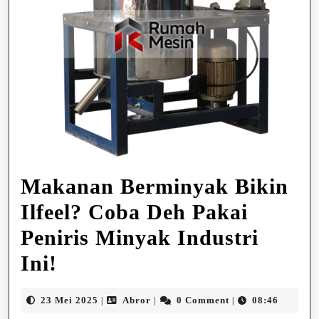
Makanan Berminyak Bikin
Ilfeel? Coba Deh Pakai
Peniris Minyak Industri
Makanan
Ini!
Berminyak
23
Abror
23 Mei 2025
Abror
0 Comment
08:46
|
|
|
Bikin
Mei