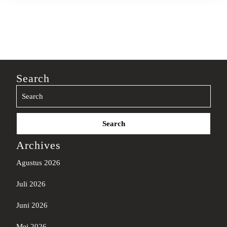
Search
Search
for:
Archives
Agustus 2026
Juli 2026
Juni 2026
Mei 2026