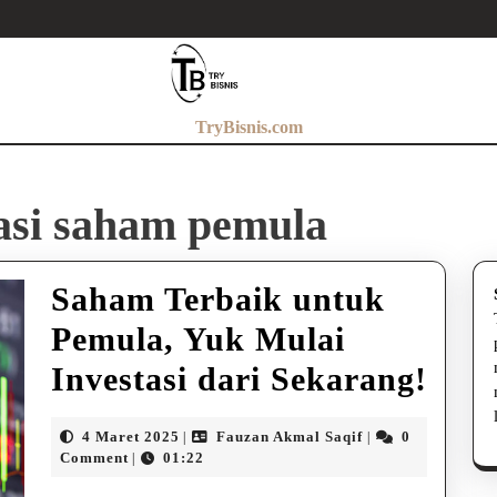
TryBisnis.com
tasi saham pemula
Saham Terbaik untuk
Pemula, Yuk Mulai
Sah
Investasi dari Sekarang!
Terb
4
Fauzan
4 Maret 2025
Fauzan Akmal Saqif
0
|
|
unt
Maret
Akmal
Comment
01:22
|
2025
Saqif