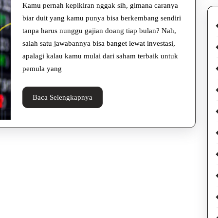
Pemu
Kamu pernah kepikiran nggak sih, gimana caranya
Yuk
biar duit yang kamu punya bisa berkembang sendiri
tanpa harus nunggu gajian doang tiap bulan? Nah,
Mul
salah satu jawabannya bisa banget lewat investasi,
Inve
apalagi kalau kamu mulai dari saham terbaik untuk
dari
pemula yang
Seka
Baca
Baca Selengkapnya
Selengkapnya