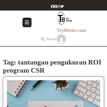
Skip
to
content
Skip
to
content
TryBisnis.com
Search
Tag:
tantangan pengukuran ROI
program CSR