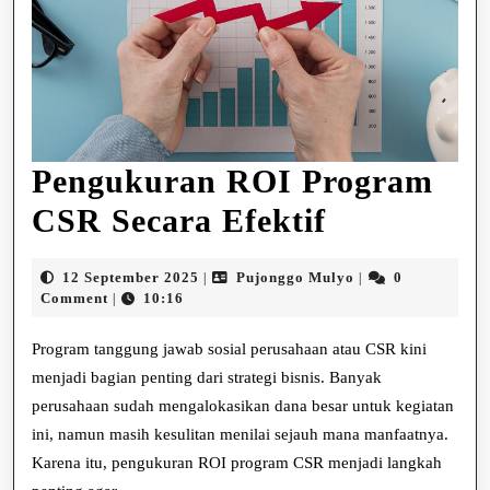
Pengukuran ROI Program
Pengukur
CSR Secara Efektif
ROI
12
Pujonggo
12 September 2025
Pujonggo Mulyo
0
|
|
Program
September
Mulyo
Comment
10:16
|
2025
CSR
Program tanggung jawab sosial perusahaan atau CSR kini
Secara
menjadi bagian penting dari strategi bisnis. Banyak
perusahaan sudah mengalokasikan dana besar untuk kegiatan
Efektif
ini, namun masih kesulitan menilai sejauh mana manfaatnya.
Karena itu, pengukuran ROI program CSR menjadi langkah