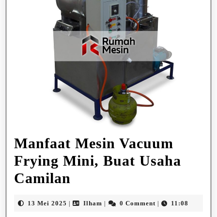
Manfaat Mesin Vacuum
Frying Mini, Buat Usaha
Manfaat
Camilan
Mesin
13
Ilham
13 Mei 2025
Ilham
0 Comment
11:08
|
|
|
Vacuum
Mei