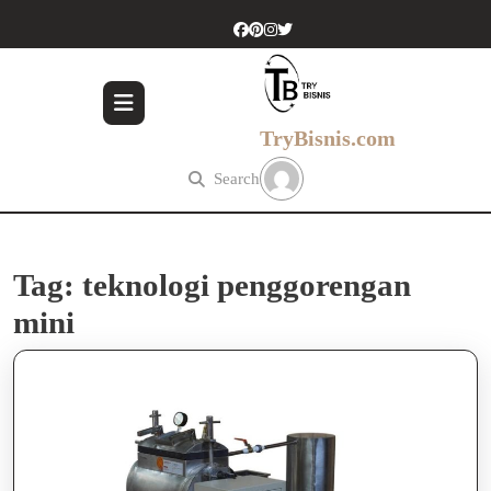
Skip
to
content
Skip
to
content
TryBisnis.com
Search
Tag:
teknologi penggorengan
mini