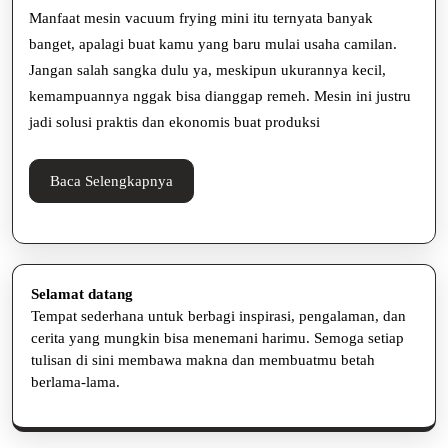
2025
Manfaat mesin vacuum frying mini itu ternyata banyak
Frying
banget, apalagi buat kamu yang baru mulai usaha camilan.
Mini,
Jangan salah sangka dulu ya, meskipun ukurannya kecil,
Buat
kemampuannya nggak bisa dianggap remeh. Mesin ini justru
jadi solusi praktis dan ekonomis buat produksi
Usaha
Camilan
Baca
Baca Selengkapnya
Selengkapnya
Selamat datang
Tempat sederhana untuk berbagi inspirasi, pengalaman, dan
cerita yang mungkin bisa menemani harimu. Semoga setiap
tulisan di sini membawa makna dan membuatmu betah
berlama-lama.