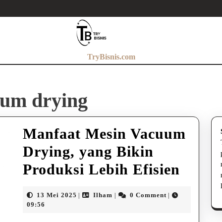
TryBisnis.com
uum drying
Manfaat Mesin Vacuum
Drying, yang Bikin
Manfa
Produksi Lebih Efisien
Mesin
13
Ilham
13 Mei 2025
Ilham
0 Comment
|
|
|
Vacu
Mei
09:56
2025