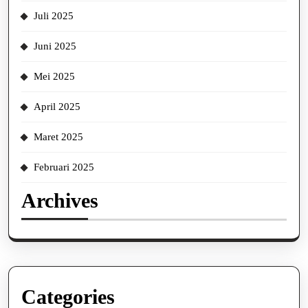
Juli 2025
Juni 2025
Mei 2025
April 2025
Maret 2025
Februari 2025
Archives
Categories