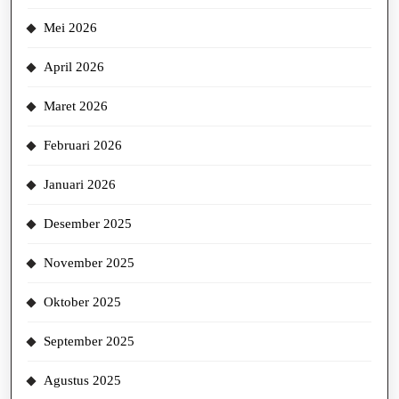
Mei 2026
April 2026
Maret 2026
Februari 2026
Januari 2026
Desember 2025
November 2025
Oktober 2025
September 2025
Agustus 2025