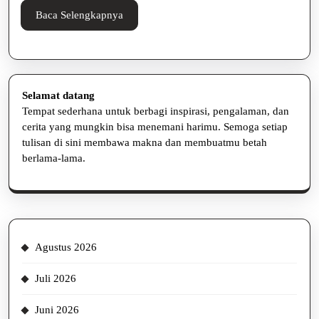
Baca
Baca Selengkapnya
Selengkapnya
Selamat datang
Tempat sederhana untuk berbagi inspirasi, pengalaman, dan
cerita yang mungkin bisa menemani harimu. Semoga setiap
tulisan di sini membawa makna dan membuatmu betah
berlama-lama.
Agustus 2026
Juli 2026
Juni 2026