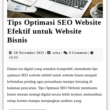
Tips Optimasi SEO Website
Efektif untuk Website
Tips
Bisnis
Optimasi
28
selsa
28 November 2025
selsa
0 Comment
|
|
|
SEO
November
12:12
2025
Website
Dalam era digital yang semakin kompetitif, memahami tips
Efektif
optimasi SEO website efektif untuk website bisnis menjadi
kebutuhan penting agar perusahaan mampu bersaing di
untuk
halaman pencarian. Tips Optimasi SEO Website membantu
Website
bisnis menata strategi digital secara lebih terukur, memastikan
Bisnis
setiap konten mampu menjangkau audiens yang