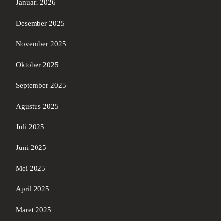
Januari 2026
Desember 2025
November 2025
Oktober 2025
September 2025
Agustus 2025
Juli 2025
Juni 2025
Mei 2025
April 2025
Maret 2025