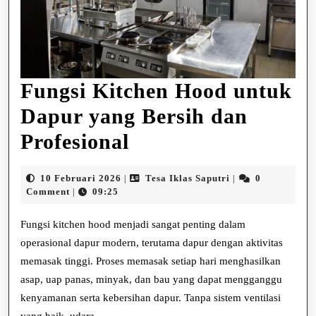
Fungsi Kitchen Hood untuk
Dapur yang Bersih dan
Fungsi
Profesional
Kitchen
10
Tesa
10 Februari 2026
Tesa Iklas Saputri
0
|
|
Hood
Februari
Iklas
Comment
09:25
|
2026
Saputri
untuk
Fungsi kitchen hood menjadi sangat penting dalam
Dapur
operasional dapur modern, terutama dapur dengan aktivitas
memasak tinggi. Proses memasak setiap hari menghasilkan
yang
asap, uap panas, minyak, dan bau yang dapat mengganggu
Bersih
kenyamanan serta kebersihan dapur. Tanpa sistem ventilasi
yang baik, udara