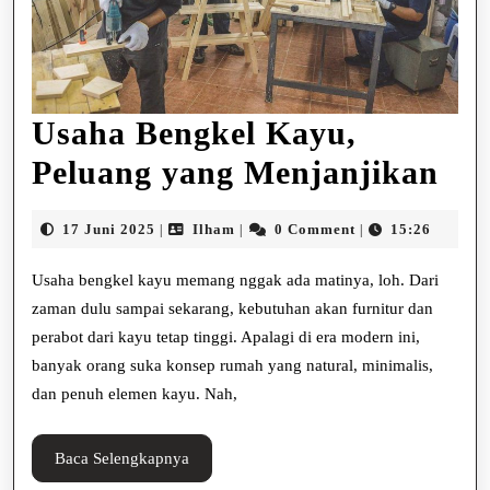
Usaha Bengkel Kayu,
Us
Peluang yang Menjanjikan
Ben
17
Ilham
17 Juni 2025
Ilham
0 Comment
15:26
|
|
|
Ka
Juni
2025
Usaha bengkel kayu memang nggak ada matinya, loh. Dari
Pel
zaman dulu sampai sekarang, kebutuhan akan furnitur dan
ya
perabot dari kayu tetap tinggi. Apalagi di era modern ini,
Me
banyak orang suka konsep rumah yang natural, minimalis,
dan penuh elemen kayu. Nah,
Baca
Baca Selengkapnya
Selengkapnya