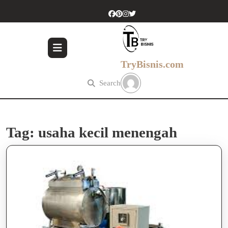
Skip
to
content
Skip
to
content
TryBisnis.com
Search
Tag:
usaha kecil menengah