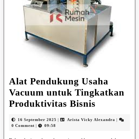
Alat Pendukung Usaha
Vacuum untuk Tingkatkan
Alat
Produktivitas Bisnis
Pendukun
16
Arista
16 September 2025
Arista Vicky Alexandra
|
|
Usaha
September
Vicky
0 Comment
09:58
|
2025
Alexandra
Vacuum