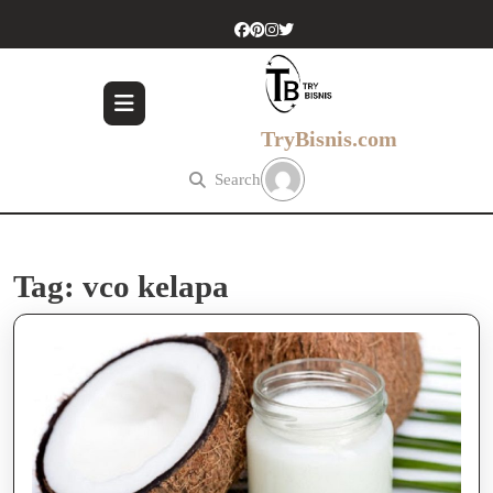
Skip
to
content
Skip
to
content
TryBisnis.com
Search
Tag:
vco kelapa