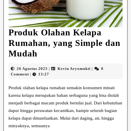
Produk Olahan Kelapa
Rumahan, yang Simple dan
Produk
Mudah
Olahan
26
Kevin
26 Agustus 2025
Kevin Aryomukti
0
|
|
Kelapa
Agustus
Aryomukti
Comment
13:27
|
2025
Rumahan,
Produk olahan kelapa rumahan semakin konsumen minati
yang
karena kelapa merupakan bahan serbaguna yang bisa diolah
menjadi berbagai macam produk bernilai jual. Dari kebutuhan
Simple
dapur hingga perawatan kecantikan, hampir seluruh bagian
dan
kelapa dapat dimanfaatkan. Mulai dari daging, air, hingga
Mudah
minyaknya, semuanya