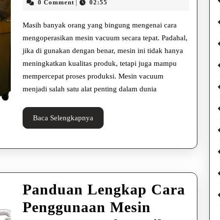
Mesin
Agustus
Vicky
0 Comment
02:55
|
2025
Alexandra
Vacuu
Masih banyak orang yang bingung mengenai cara
dengan
mengoperasikan mesin vacuum secara tepat. Padahal,
jika di gunakan dengan benar, mesin ini tidak hanya
Mudah
meningkatkan kualitas produk, tetapi juga mampu
untuk
mempercepat proses produksi. Mesin vacuum
Pemul
menjadi salah satu alat penting dalam dunia
Baca
Baca Selengkapnya
Selengkapnya
Panduan Lengkap Cara
Penggunaan Mesin