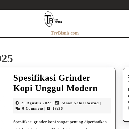
TryBisnis.com
025
Spesifikasi Grinder
Spesifik
Kopi Unggul Modern
Grinde
29
Afnan
29 Agustus 2025
Afnan Nabil Roszad
|
|
Kopi
Agustus
Nabil
0 Comment
13:36
|
2025
Roszad
Unggul
Spesifikasi grinder kopi sangat penting diperhatikan