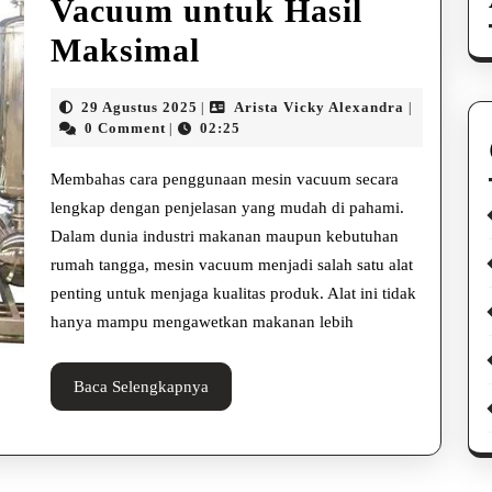
Vacuum untuk Hasil
Panduan
Maksimal
Lengkap
29
Arista
29 Agustus 2025
Arista Vicky Alexandra
|
|
Cara
Agustus
Vicky
0 Comment
02:25
|
2025
Alexandra
Penggunaan
Membahas cara penggunaan mesin vacuum secara
Mesin
lengkap dengan penjelasan yang mudah di pahami.
Dalam dunia industri makanan maupun kebutuhan
Vacuum
rumah tangga, mesin vacuum menjadi salah satu alat
untuk
penting untuk menjaga kualitas produk. Alat ini tidak
Hasil
hanya mampu mengawetkan makanan lebih
Maksimal
Baca
Baca Selengkapnya
Selengkapnya