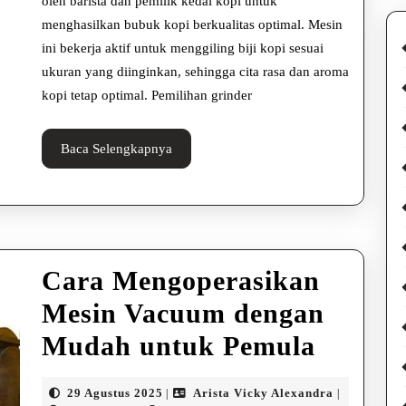
Modern
oleh barista dan pemilik kedai kopi untuk
menghasilkan bubuk kopi berkualitas optimal. Mesin
ini bekerja aktif untuk menggiling biji kopi sesuai
ukuran yang diinginkan, sehingga cita rasa dan aroma
kopi tetap optimal. Pemilihan grinder
Baca
Baca Selengkapnya
Selengkapnya
Cara Mengoperasikan
Mesin Vacuum dengan
Cara
Mudah untuk Pemula
Mengop
29
Arista
29 Agustus 2025
Arista Vicky Alexandra
|
|