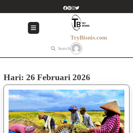
Skip
to
content
Skip
to
content
TryBisnis.com
Search
Hari:
26 Februari 2026