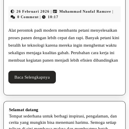
Perontok
26
Muhamm
26 Februari 2026
Muhammad Naufal Ramzee
|
|
Padi
Februari
Naufal
0 Comment
10:17
|
2026
Ramzee
Modern
Alat perontok padi modern membantu petani menyelesaikan
untuk
proses panen dengan lebih cepat dan rapi. Banyak petani kini
beralih ke teknologi karena mereka ingin menghemat waktu
Meningka
sekaligus menjaga kualitas gabah. Perubahan cara kerja ini
Produktiv
membuat kegiatan panen menjadi lebih efisien dibandingkan
Panen
Baca
Baca Selengkapnya
Selengkapnya
Selamat datang
Tempat sederhana untuk berbagi inspirasi, pengalaman, dan
cerita yang mungkin bisa menemani harimu. Semoga setiap
tulisan di sini membawa makna dan membuatmu betah