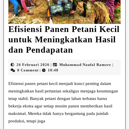
Efisiensi Panen Petani Kecil
untuk Meningkatkan Hasil
Efisiensi
dan Pendapatan
Panen
26
Muhamm
26 Februari 2026
Muhammad Naufal Ramzee
|
|
Petani
Februari
Naufal
0 Comment
10:48
|
2026
Ramzee
Kecil
Efisiensi panen petani kecil menjadi kunci penting dalam
untuk
meningkatkan hasil pertanian sekaligus menjaga keuntungan
tetap stabil. Banyak petani dengan lahan terbatas harus
Meningkatka
bekerja ekstra agar setiap musim panen memberikan hasil
Hasil
maksimal. Mereka tidak hanya bergantung pada jumlah
dan
produksi, tetapi juga