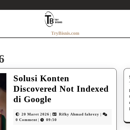
TryBisnis.com
6
Solusi Konten
Discovered Not Indexed
Solusi
di Google
Konten
20
Rifky
20 Maret 2026
Rifky Ahmad fahrezy
|
|
Discovered
Maret
Ahmad
0 Comment
09:50
|
2026
fahrezy