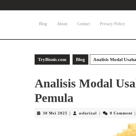
Skip
to
content
Skip
Blog
About
Contact
Privacy Policy
to
content
TryBisnis.com
Blog
Analisis Modal Usah
Analisis Modal Usa
Pemula
30
asfarizal
30 Mei 2025
asfarizal
0 Comment
|
|
|
Mei
2025