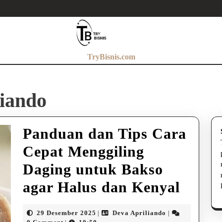
TryBisnis.com
liando
Panduan dan Tips Cara
Cepat Menggiling
Daging untuk Bakso
Pand
agar Halus dan Kenyal
dan
29
Deva
29 Desember 2025
Deva Apriliando
|
|
Desember
Apriliando