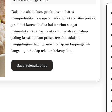
Tips
0 Comment
10:50
|
2025
Cara
Dalam usaha bakso, pelaku usaha harus
Cepat
memperhatikan kecepatan sekaligus ketepatan proses
produksi karena kedua hal tersebut sangat
Mengg
menentukan kualitas hasil akhir. Salah satu tahap
Dagin
paling krusial dalam proses tersebut adalah
untuk
penggilingan daging, sebab tahap ini berpengaruh
langsung terhadap tekstur, kekenyalan,
Bakso
agar
Baca
Baca Selengkapnya
Halus
Selengkapnya
dan
Kenya