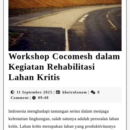
Workshop Cocomesh dalam
Kegiatan Rehabilitasi
Workshop
Lahan Kritis
Cocomesh
11
khoirulanam
11 September 2025
khoirulanam
0
|
|
dalam
September
Comment
09:48
|
2025
Kegiatan
Indonesia menghadapi tantangan serius dalam menjaga
Rehabilitasi
kelestarian lingkungan, salah satunya adalah persoalan lahan
kritis. Lahan kritis merupakan lahan yang produktivitasnya
Lahan