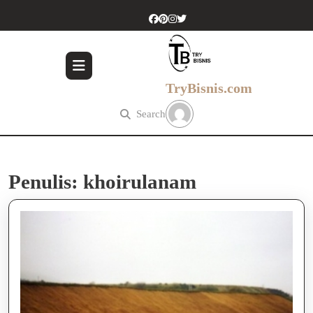
Skip
to
content
Skip
to
content
TryBisnis.com
Search
Penulis:
khoirulanam