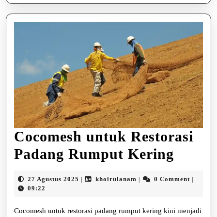
Cocomesh untuk Restorasi
Cocom
Padang Rumput Kering
untuk
27
khoirulanam
27 Agustus 2025
khoirulanam
0 Comment
|
|
|
Restor
Agustus
09:22
2025
Padan
Cocomesh untuk restorasi padang rumput kering kini menjadi