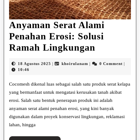
Anyaman Serat Alami
Penahan Erosi: Solusi
Anyaman
Ramah Lingkungan
Serat
18
khoirulanam
18 Agustus 2025
khoirulanam
0 Comment
|
|
|
Alami
Agustus
10:46
2025
Penahan
Cocomesh dikenal luas sebagai salah satu produk serat kelapa
Erosi:
yang bermanfaat untuk mengatasi kerusakan tanah akibat
erosi. Salah satu bentuk penerapan produk ini adalah
Solusi
anyaman serat alami penahan erosi, yang kini banyak
Ramah
digunakan dalam proyek konservasi lingkungan, reklamasi
Lingkung
lahan, hingga