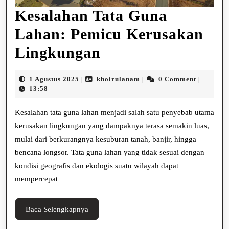
Kesalahan Tata Guna
Lahan: Pemicu Kerusakan
Kesalahan
Lingkungan
Tata
1
khoirulanam
1 Agustus 2025
khoirulanam
0 Comment
|
|
|
Guna
Agustus
13:58
2025
Lahan:
Kesalahan tata guna lahan menjadi salah satu penyebab utama
Pemicu
kerusakan lingkungan yang dampaknya terasa semakin luas,
mulai dari berkurangnya kesuburan tanah, banjir, hingga
Kerusakan
bencana longsor. Tata guna lahan yang tidak sesuai dengan
Lingkungan
kondisi geografis dan ekologis suatu wilayah dapat
mempercepat
Baca
Baca Selengkapnya
Selengkapnya