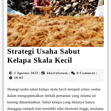
Strategi Usaha Sabut
Strategi
Kelapa Skala Kecil
Usaha
1
khoirulanam
1 Agustus 2025
khoirulanam
0 Comment
|
|
|
Sabut
Agustus
20:05
2025
Kelapa
Strategi usaha sabut kelapa skala kecil menjadi solusi cerdas
Skala
dalam mengoptimalkan limbah pertanian yang selama ini
kurang dimanfaatkan. Sabut kelapa yang dulunya hanya
Kecil
dianggap sampah kini memiliki nilai ekonomi tinggi, terutama