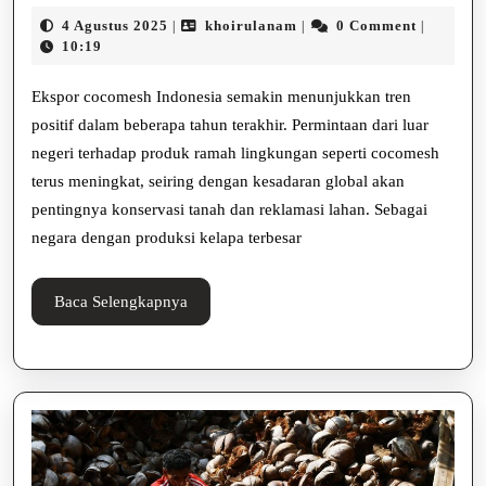
Cocomesh
4
khoirulanam
4 Agustus 2025
khoirulanam
0 Comment
|
|
|
Indonesia:
Agustus
10:19
2025
Potensi
Ekspor cocomesh Indonesia semakin menunjukkan tren
Besar
positif dalam beberapa tahun terakhir. Permintaan dari luar
negeri terhadap produk ramah lingkungan seperti cocomesh
dari
terus meningkat, seiring dengan kesadaran global akan
Serat
pentingnya konservasi tanah dan reklamasi lahan. Sebagai
Alam
negara dengan produksi kelapa terbesar
Baca
Baca Selengkapnya
Selengkapnya