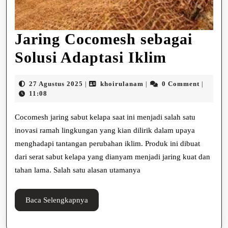
Jaring Cocomesh sebagai
Jaring
Solusi Adaptasi Iklim
Cocome
27
khoirulanam
27 Agustus 2025
khoirulanam
0 Comment
|
|
|
sebagai
Agustus
11:08
2025
Solusi
Cocomesh jaring sabut kelapa saat ini menjadi salah satu
Adaptas
inovasi ramah lingkungan yang kian dilirik dalam upaya
menghadapi tantangan perubahan iklim. Produk ini dibuat
Iklim
dari serat sabut kelapa yang dianyam menjadi jaring kuat dan
tahan lama. Salah satu alasan utamanya
Baca
Baca Selengkapnya
Selengkapnya