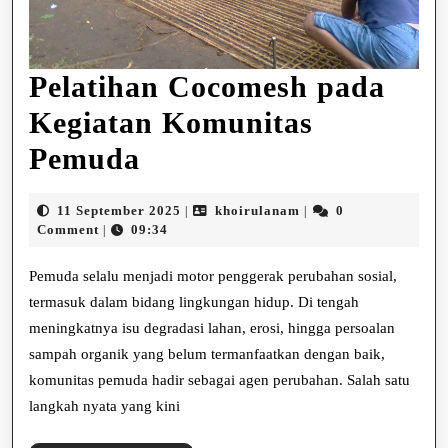
Pelatihan Cocomesh pada
Kegiatan Komunitas
Pelatihan
Pemuda
Cocomesh
11
khoirulanam
11 September 2025
khoirulanam
0
|
|
pada
September
Comment
09:34
|
2025
Kegiatan
Pemuda selalu menjadi motor penggerak perubahan sosial,
Komunitas
termasuk dalam bidang lingkungan hidup. Di tengah
meningkatnya isu degradasi lahan, erosi, hingga persoalan
Pemuda
sampah organik yang belum termanfaatkan dengan baik,
komunitas pemuda hadir sebagai agen perubahan. Salah satu
langkah nyata yang kini