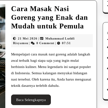
Cara Masak Nasi
Goreng yang Enak dan
Cara
Mudah untuk Pemula
Masak
21
21 Mei 2026
Muhammad Luthfi
|
Nasi
Muhammad
Mei
Risyamsu
0 Comment
07:51
|
|
Luthfi
2026
Goreng
Risyamsu
Mempelajari cara masak nasi goreng adalah langkah
yang
awal terbaik bagi siapa saja yang ingin mulai
berbisnis kuliner. Menu legendaris ini sangat populer
Enak
di Indonesia. Semua kalangan menyukai hidangan
dan
nasi tersebut. Oleh karena itu, Anda harus menguasai
Mudah
teknik dasarnya terlebih dahulu.
untuk
Baca
Baca Selengkapnya
Pemul
Selengkapnya