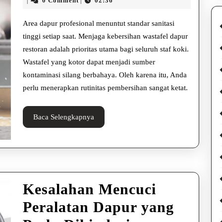
Kebersihan
0 Comment
02:36
|
|
2026
Risyamsu
Wastafel
Area dapur profesional menuntut standar sanitasi
Dapur
tinggi setiap saat. Menjaga kebersihan wastafel dapur
restoran adalah prioritas utama bagi seluruh staf koki.
Restoran
Wastafel yang kotor dapat menjadi sumber
agar
kontaminasi silang berbahaya. Oleh karena itu, Anda
Tetap
perlu menerapkan rutinitas pembersihan sangat ketat.
Higienis
Baca
Baca Selengkapnya
Selengkapnya
Kesalahan Mencuci
Peralatan Dapur yang