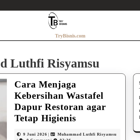
TryBisnis.com
 Luthfi Risyamsu
Cara Menjaga
Kebersihan Wastafel
Dapur Restoran agar
Cara
Tetap Higienis
Menjaga
9
Muhamma
9 Juni 2026
Muhammad Luthfi Risyamsu
|
Juni
Luthfi