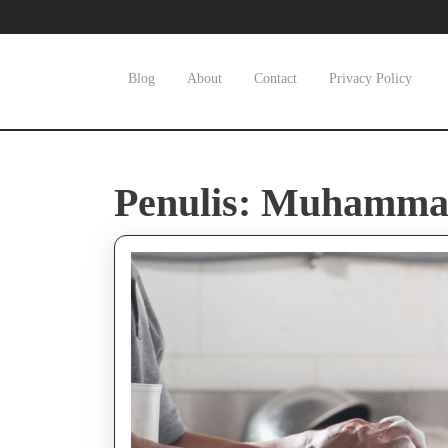
Skip
to
content
Skip
Blog
About
Contact
Privacy Policy
to
content
Penulis:
Muhammad