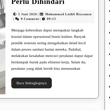
Kesalahan
Perlu Dihindari
Mencuci
5
Muhamma
5 Juni 2026
Muhammad Luthfi Risyamsu
|
Peralatan
Juni
Luthfi
0 Comment
09:13
|
|
2026
Risyamsu
Dapur
Menjaga kebersihan dapur merupakan langkah
yang
krusial dalam operasional bisnis kuliner. Banyak
pemilik restoran sering mengabaikan detail kecil
Perlu
dalam proses sanitasi harian mereka. Padahal,
Dihindari
melakukan kesalahan mencuci peralatan dapur dapat
berdampak buruk pada efisiensi kerja. Selain itu,
peralatan yang tidak bersih bisa menurunkan
Baca
Baca Selengkapnya
Selengkapnya