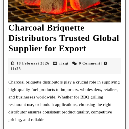
Charcoal Briquette
Distributors Trusted Global
Charcoal
Supplier for Export
Briquette
18
rizqi
18 Februari 2026
rizqi
0 Comment
|
|
|
Distributo
Februari
11:23
2026
Trusted
Charcoal briquette distributors play a crucial role in supplying
Global
high-quality fuel products to importers, wholesalers, retailers,
and businesses worldwide. Whether for BBQ grilling,
Supplier
restaurant use, or hookah applications, choosing the right
for
distributor ensures consistent product quality, competitive
Export
pricing, and reliable