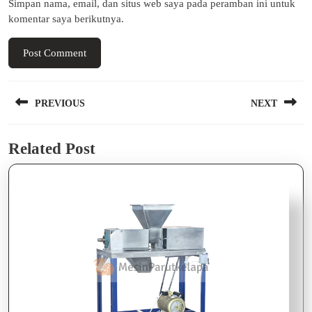
Simpan nama, email, dan situs web saya pada peramban ini untuk
komentar saya berikutnya.
Navigasi
PREVIOUS
NEXT
pos
Previous
Next
Related Post
post:
post: