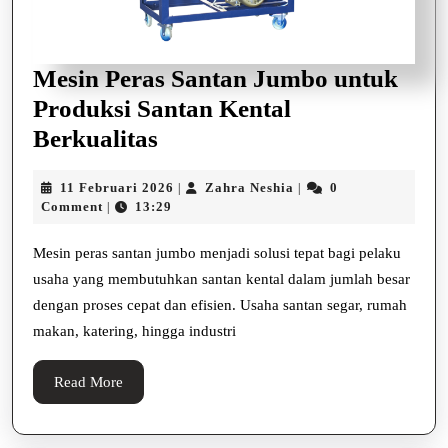
Mesin Peras Santan Jumbo untuk
Produksi Santan Kental
Mesin
Berkualitas
Peras
11
Zahra
11 Februari 2026
Zahra Neshia
0
|
|
Santan
Februari
Neshia
Comment
13:29
|
Jumbo
2026
untuk
Mesin peras santan jumbo menjadi solusi tepat bagi pelaku
usaha yang membutuhkan santan kental dalam jumlah besar
Produksi
dengan proses cepat dan efisien. Usaha santan segar, rumah
Santan
makan, katering, hingga industri
Kental
Berkualitas
Read
Read More
More