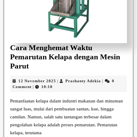
Cara Menghemat Waktu
Pemarutan Kelapa dengan Mesin
Cara
Parut
Menghemat
12
Prashanty
12 November 2025
Prashanty Adzkia
0
|
|
Waktu
November
Adzkia
Comment
10:10
|
Pemarutan
2025
Kelapa
Pemanfaatan kelapa dalam industri makanan dan minuman
sangat luas, mulai dari pembuatan santan, kue, hingga
dengan
camilan. Namun, salah satu tantangan terbesar dalam
Mesin
pengolahan kelapa adalah proses pemarutan. Pemarutan
Parut
kelapa, terutama