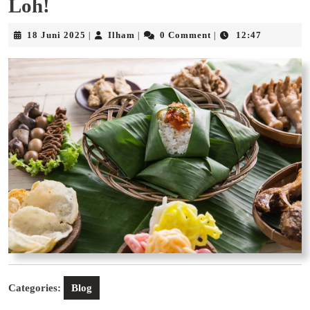
Loh!
18
Ilham
18 Juni 2025
Ilham
0 Comment
12:47
|
|
|
Juni
2025
Categories:
Blog