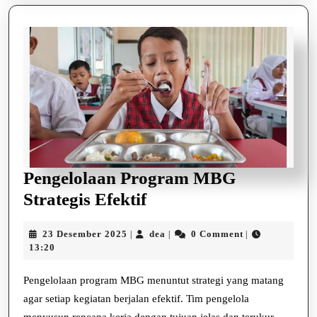
Pengelolaan Program MBG
Pengelolaan
Strategis Efektif
Program
23
dea
23 Desember 2025
dea
0 Comment
|
|
|
MBG
Desember
13:20
Strategis
2025
Efektif
Pengelolaan program MBG menuntut strategi yang matang
agar setiap kegiatan berjalan efektif. Tim pengelola
menyusun rencana kerja dengan tujuan jelas dan terukur.