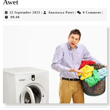
Awet
22
Anastasya
22 September 2025
Anastasya Putri
0 Comment
|
|
|
September
Putri
09:40
2025