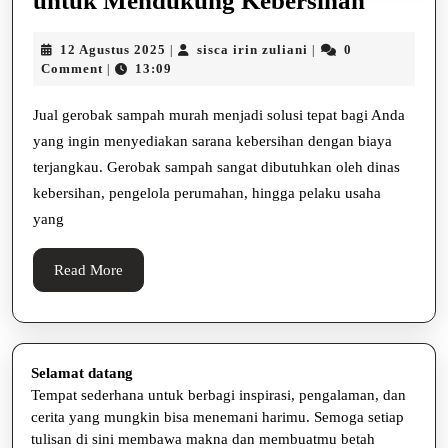
untuk Mendukung Kebersihan
Geroba
12
sisca
12 Agustus 2025
sisca irin zuliani
0
|
|
Sampa
Agustus
irin
Comment
13:09
|
Murah
2025
zuliani
untuk
Jual gerobak sampah murah menjadi solusi tepat bagi Anda
yang ingin menyediakan sarana kebersihan dengan biaya
Mendu
terjangkau. Gerobak sampah sangat dibutuhkan oleh dinas
Kebers
kebersihan, pengelola perumahan, hingga pelaku usaha
yang
Read
Read More
More
Selamat datang
Tempat sederhana untuk berbagi inspirasi, pengalaman, dan
cerita yang mungkin bisa menemani harimu. Semoga setiap
tulisan di sini membawa makna dan membuatmu betah