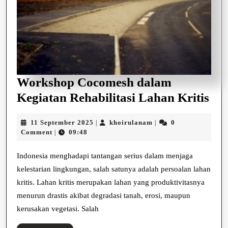
Workshop Cocomesh dalam
Wo
Kegiatan Rehabilitasi Lahan Kritis
Co
11
khoirulanam
11 September 2025
khoirulanam
0
|
|
da
September
Comment
09:48
|
Keg
2025
Reh
Indonesia menghadapi tantangan serius dalam menjaga
kelestarian lingkungan, salah satunya adalah persoalan lahan
La
kritis. Lahan kritis merupakan lahan yang produktivitasnya
Kri
menurun drastis akibat degradasi tanah, erosi, maupun
kerusakan vegetasi. Salah