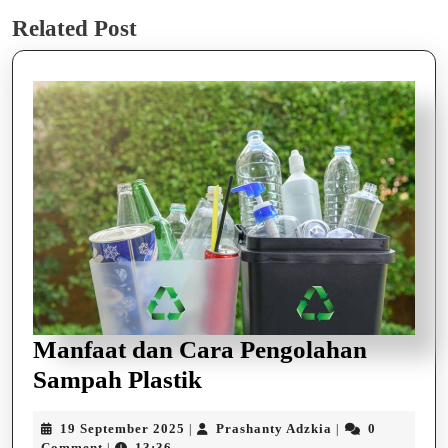
Previous
Next
Related Post
post:
post:
Manfaat dan Cara Pengolahan
Manfaat
Sampah Plastik
dan
19
Prashanty
19 September 2025
Prashanty Adzkia
0
|
|
Cara
September
Adzkia
Comment
13:36