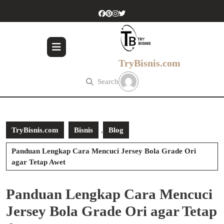
Skip
to
content
Skip
to
content
TryBisnis.com
Search
TryBisnis.com
Bisnis
,
Blog
Panduan Lengkap Cara Mencuci Jersey Bola Grade Ori
agar Tetap Awet
Panduan Lengkap Cara Mencuci
Jersey Bola Grade Ori agar Tetap