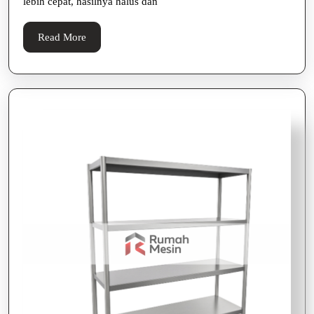
lebih cepat, hasilnya halus dan
Halus!
Read
Read More
More