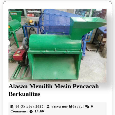
Alasan Memilih Mesin Pencacah
Alasan
Berkualitas
Memilih
10
rasya
10 Oktober 2025
rasya nur hidayat
0
|
|
Mesin
Oktober
nur
Comment
14:00
|