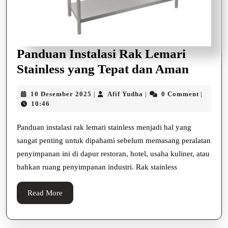
Panduan Instalasi Rak Lemari
Pandu
Stainless yang Tepat dan Aman
Instala
10
Afif
10 Desember 2025
Afif Yudha
0 Comment
|
|
|
Rak
Desember
Yudha
10:46
Lemar
2025
Stainle
Panduan instalasi rak lemari stainless menjadi hal yang
sangat penting untuk dipahami sebelum memasang peralatan
yang
penyimpanan ini di dapur restoran, hotel, usaha kuliner, atau
Tepat
bahkan ruang penyimpanan industri. Rak stainless
dan
Aman
Read
Read More
More