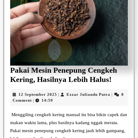
Pakai Mesin Penepung Cengkeh
Pakai
Kering, Hasilnya Lebih Halus!
Mesin
12
Ezzar
12 September 2025
Ezzar Juliandu Putra
0
|
|
Penepu
September
Juliandu
Comment
14:59
|
Cengke
2025
Putra
Kering,
Menggiling cengkeh kering manual itu bisa bikin capek dan
makan waktu lama, plus hasilnya kadang nggak merata.
Hasilny
Pakai mesin penepung cengkeh kering jauh lebih gampang,
Lebih