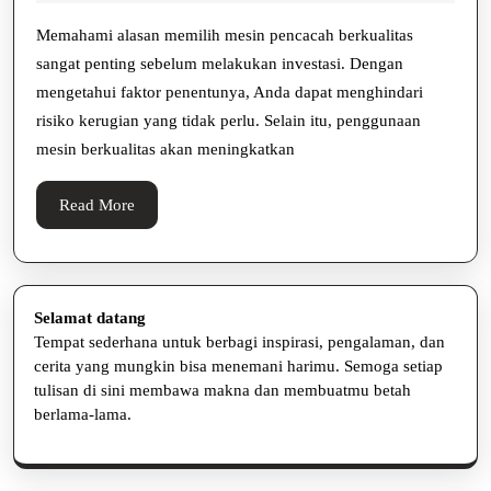
Pencacah
2025
hidayat
Berkualitas
Memahami alasan memilih mesin pencacah berkualitas
sangat penting sebelum melakukan investasi. Dengan
mengetahui faktor penentunya, Anda dapat menghindari
risiko kerugian yang tidak perlu. Selain itu, penggunaan
mesin berkualitas akan meningkatkan
Read
Read More
More
Selamat datang
Tempat sederhana untuk berbagi inspirasi, pengalaman, dan
cerita yang mungkin bisa menemani harimu. Semoga setiap
tulisan di sini membawa makna dan membuatmu betah
berlama-lama.