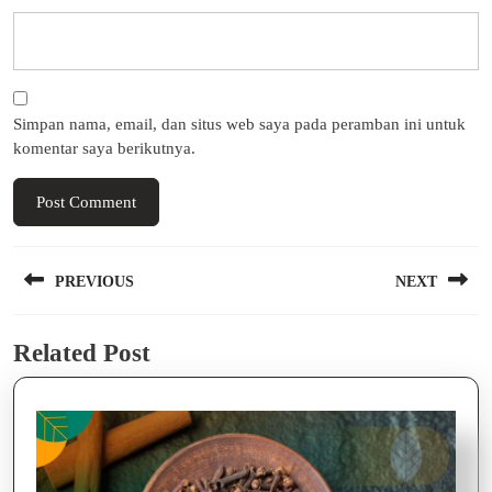
Simpan nama, email, dan situs web saya pada peramban ini untuk
komentar saya berikutnya.
Navigasi
PREVIOUS
NEXT
pos
Previous
Next
Related Post
post:
post: