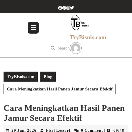
Skip
to
content
Skip
to
content
TryBisnis.com
Search
TryBisnis.com
Blog
Cara Meningkatkan Hasil Panen Jamur Secara Efektif
Cara Meningkatkan Hasil Panen
Jamur Secara Efektif
29
Fitri
29 Juni 2026
Fitri Lestari
0 Comment
09:48
|
|
|