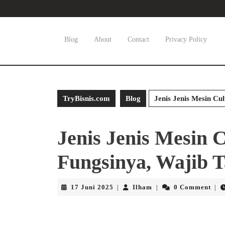
Skip
to
content
Skip
Blog
About
Contact
Privacy Policy
to
content
TryBisnis.com
Blog
Jenis Jenis Mesin Cu
Jenis Jenis Mesin C
Fungsinya, Wajib 
17
Ilham
17 Juni 2025
Ilham
0 Comment
|
|
|
Juni
2025