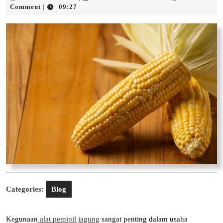
Februari
Galeh
Comment
09:27
|
2026
Asnanto
Categories:
Blog
Kegunaan
alat pemipil jagung
sangat penting dalam usaha