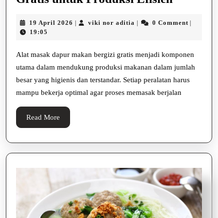
Masak
19
viki
19 April 2026
viki nor aditia
0 Comment
|
|
|
Dapur
April
nor
19:05
Makan
2026
aditia
Bergizi
Alat masak dapur makan bergizi gratis menjadi komponen
utama dalam mendukung produksi makanan dalam jumlah
Gratis
besar yang higienis dan terstandar. Setiap peralatan harus
untuk
mampu bekerja optimal agar proses memasak berjalan
Produks
Efisien
Read
Read More
More