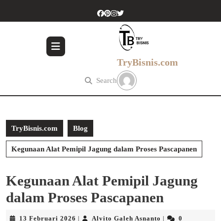
Skip
to
content
Skip
to
content
TryBisnis.com
Search
TryBisnis.com
Blog
Kegunaan Alat Pemipil Jagung dalam Proses Pascapanen
Kegunaan Alat Pemipil Jagung
dalam Proses Pascapanen
13
Alvito
13 Februari 2026
Alvito Galeh Asnanto
0
|
|