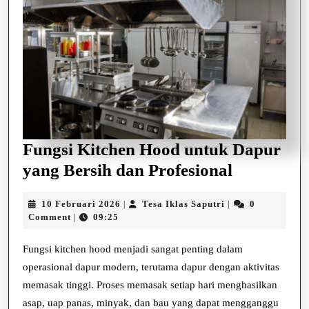
Fungsi Kitchen Hood untuk Dapur
Fungsi
yang Bersih dan Profesional
Kitchen
10
Tesa
10 Februari 2026
Tesa Iklas Saputri
0
|
|
Hood
Februari
Iklas
Comment
09:25
|
untuk
2026
Saputri
Dapur
Fungsi kitchen hood menjadi sangat penting dalam
operasional dapur modern, terutama dapur dengan aktivitas
yang
memasak tinggi. Proses memasak setiap hari menghasilkan
Bersih
asap, uap panas, minyak, dan bau yang dapat mengganggu