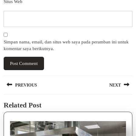
Situs Web
Simpan nama, email, dan situs web saya pada peramban ini untuk
komentar saya berikutnya.
Navigasi
PREVIOUS
NEXT
pos
Previous
Next
Related Post
post:
post: