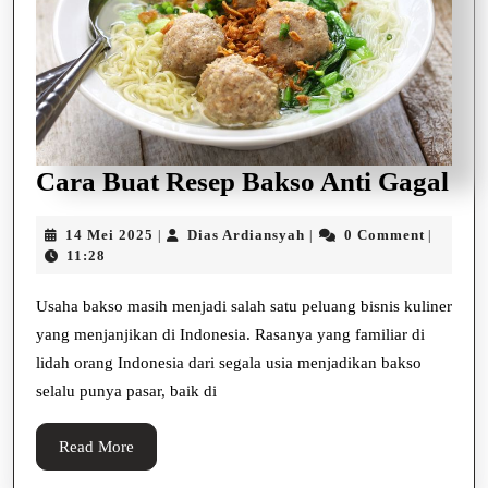
Ca
Cara Buat Resep Bakso Anti Gagal
Bu
14
Dias
14 Mei 2025
Dias Ardiansyah
0 Comment
|
|
|
Re
Mei
Ardiansyah
11:28
Ba
2025
Ant
Usaha bakso masih menjadi salah satu peluang bisnis kuliner
yang menjanjikan di Indonesia. Rasanya yang familiar di
Ga
lidah orang Indonesia dari segala usia menjadikan bakso
selalu punya pasar, baik di
Read
Read More
More