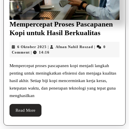
Mempercepat Proses Pascapanen
Memperc
Kopi untuk Hasil Berkualitas
Proses
6
Afnan
6 Oktober 2025
Afnan Nabil Roszad
0
|
|
Pascapa
Oktober
Nabil
Comment
14:16
|
Kopi
2025
Roszad
untuk
Mempercepat proses pascapanen kopi menjadi langkah
penting untuk meningkatkan efisiensi dan menjaga kualitas
Hasil
hasil akhir. Setiap biji kopi mencerminkan kerja keras,
Berkuali
ketepatan waktu, dan penerapan teknologi yang tepat guna
menghasilkan
Read
Read More
More