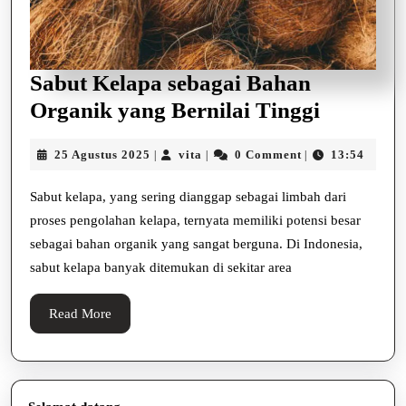
Sabut Kelapa sebagai Bahan
Sabut
Organik yang Bernilai Tinggi
Kelapa
25
vita
25 Agustus 2025
vita
0 Comment
13:54
|
|
|
sebagai
Agustus
Bahan
2025
Sabut kelapa, yang sering dianggap sebagai limbah dari
Organik
proses pengolahan kelapa, ternyata memiliki potensi besar
yang
sebagai bahan organik yang sangat berguna. Di Indonesia,
sabut kelapa banyak ditemukan di sekitar area
Bernilai
Tinggi
Read
Read More
More