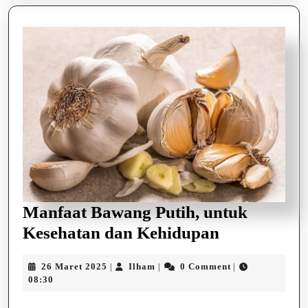
Manfaat Bawang Putih, untuk
Manfaat
Kesehatan dan Kehidupan
Bawang
26
Ilham
26 Maret 2025
Ilham
0 Comment
|
|
|
Putih,
Maret
08:30
untuk
2025