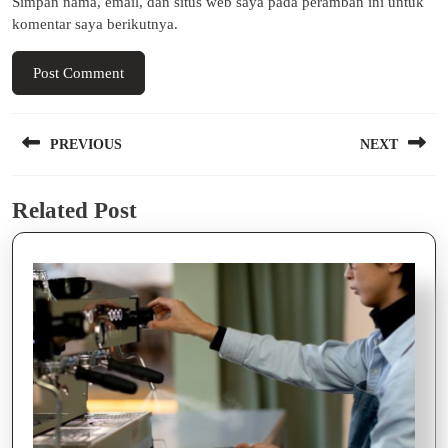
Simpan nama, email, dan situs web saya pada peramban ini untuk
komentar saya berikutnya.
Navigasi
PREVIOUS
NEXT
pos
Previous
Next
Related Post
post:
post: