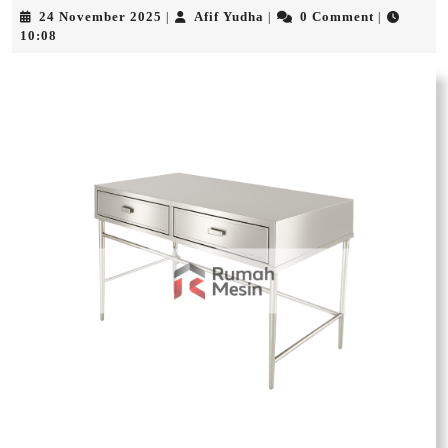
24
Afif
24 November 2025
Afif Yudha
0 Comment
|
|
|
November
Yudha
10:08
2025