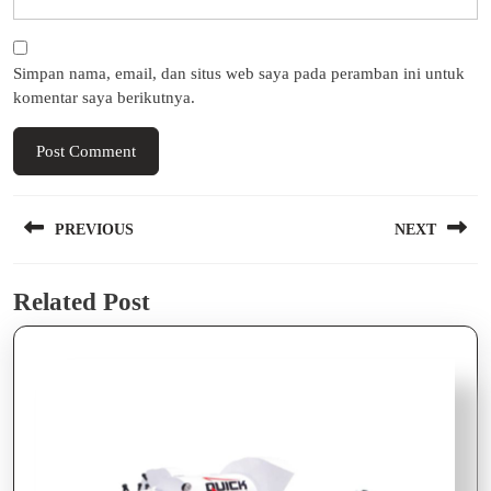
Simpan nama, email, dan situs web saya pada peramban ini untuk
komentar saya berikutnya.
Navigasi
PREVIOUS
NEXT
pos
Previous
Next
Related Post
post:
post: