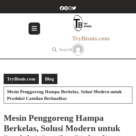
Skip
to
content
Skip
to
content
TryBisnis.com
Search
TryBisnis.com
Blog
Mesin Penggoreng Hampa Berkelas, Solusi Modern untuk
Produksi Camilan Berkualitas
Mesin Penggoreng Hampa
Berkelas, Solusi Modern untuk