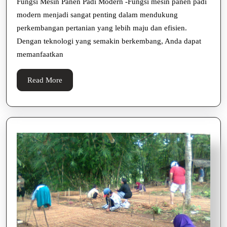
Modern
Fungsi Mesin Panen Padi Modern -Fungsi mesin panen padi
modern menjadi sangat penting dalam mendukung
Solusi
perkembangan pertanian yang lebih maju dan efisien.
Cerdas
Dengan teknologi yang semakin berkembang, Anda dapat
Tingkatkan
memanfaatkan
Efisiensi
Pertanian
Read
Read More
More