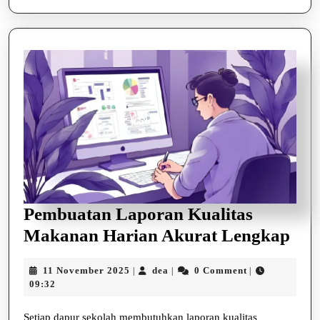
Pembuatan Laporan Kualitas
Pem
Makanan Harian Akurat Lengkap
Lap
11
dea
11 November 2025
dea
0 Comment
|
|
|
Kua
November
09:32
Ma
2025
Setiap dapur sekolah membutuhkan laporan kualitas