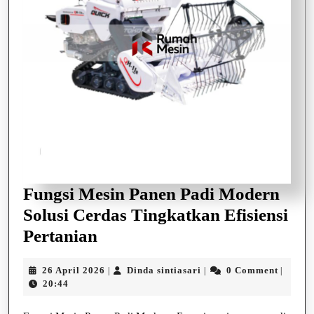
Fungsi Mesin Panen Padi Modern
Solusi Cerdas Tingkatkan Efisiensi
Fungsi
Pertanian
Mesin
26
Dinda
26 April 2026
Dinda sintiasari
0 Comment
|
|
|
Panen
April
sintiasari
20:44
Padi
2026