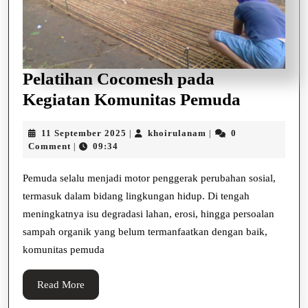
Pelatihan Cocomesh pada
Pelatiha
Kegiatan Komunitas Pemuda
Cocomes
11
khoirulanam
11 September 2025
khoirulanam
0
|
|
pada
September
Comment
09:34
|
Kegiatan
2025
Komunit
Pemuda selalu menjadi motor penggerak perubahan sosial,
termasuk dalam bidang lingkungan hidup. Di tengah
Pemuda
meningkatnya isu degradasi lahan, erosi, hingga persoalan
sampah organik yang belum termanfaatkan dengan baik,
komunitas pemuda
Read
Read More
More