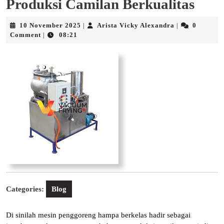
Produksi Camilan Berkualitas
10
Arista
10 November 2025
Arista Vicky Alexandra
0
|
|
November
Vicky
Comment
08:21
|
2025
Alexandra
Categories:
Blog
Di sinilah mesin penggoreng hampa berkelas hadir sebagai