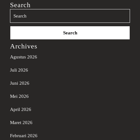
Search
Search
for:
Archives
Agustus 2026
Juli 2026
Juni 2026
Mei 2026
April 2026
Maret 2026
Februari 2026