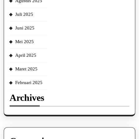
Agustus 2025
Juli 2025
Juni 2025
Mei 2025
April 2025
Maret 2025
Februari 2025
Archives