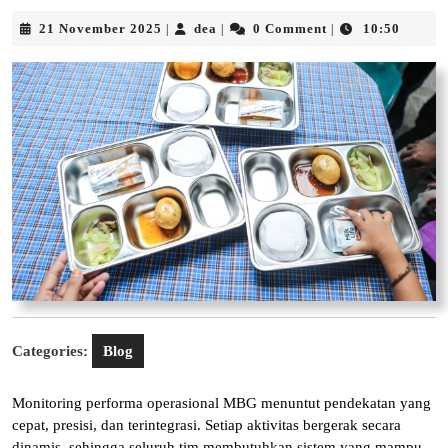
21
dea
21 November 2025
dea
0 Comment
10:50
|
|
|
November
2025
Categories:
Blog
Monitoring performa operasional MBG menuntut pendekatan yang
cepat, presisi, dan terintegrasi. Setiap aktivitas bergerak secara
dinamis, sehingga seluruh tim membutuhkan sistem yang mampu