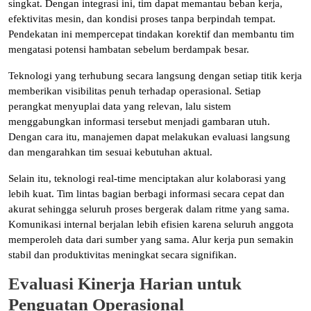
singkat. Dengan integrasi ini, tim dapat memantau beban kerja,
efektivitas mesin, dan kondisi proses tanpa berpindah tempat.
Pendekatan ini mempercepat tindakan korektif dan membantu tim
mengatasi potensi hambatan sebelum berdampak besar.
Teknologi yang terhubung secara langsung dengan setiap titik kerja
memberikan visibilitas penuh terhadap operasional. Setiap
perangkat menyuplai data yang relevan, lalu sistem
menggabungkan informasi tersebut menjadi gambaran utuh.
Dengan cara itu, manajemen dapat melakukan evaluasi langsung
dan mengarahkan tim sesuai kebutuhan aktual.
Selain itu, teknologi real-time menciptakan alur kolaborasi yang
lebih kuat. Tim lintas bagian berbagi informasi secara cepat dan
akurat sehingga seluruh proses bergerak dalam ritme yang sama.
Komunikasi internal berjalan lebih efisien karena seluruh anggota
memperoleh data dari sumber yang sama. Alur kerja pun semakin
stabil dan produktivitas meningkat secara signifikan.
Evaluasi Kinerja Harian untuk
Penguatan Operasional