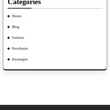
Categories
Bisnis
Blog
Fashion
Kesehatan
Keuangan