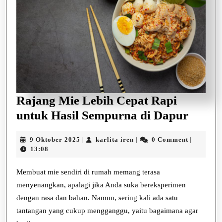
Rajang Mie Lebih Cepat Rapi
Rajan
untuk Hasil Sempurna di Dapur
Mie
9
karlita
9 Oktober 2025
karlita iren
0 Comment
|
|
|
Lebih
Oktober
iren
13:08
Cepat
2025
Rapi
Membuat mie sendiri di rumah memang terasa
menyenangkan, apalagi jika Anda suka bereksperimen
untuk
dengan rasa dan bahan. Namun, sering kali ada satu
Hasil
tantangan yang cukup mengganggu, yaitu bagaimana agar
Semp