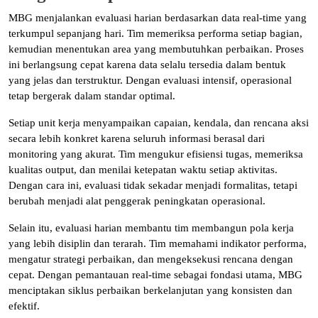
MBG menjalankan evaluasi harian berdasarkan data real-time yang
terkumpul sepanjang hari. Tim memeriksa performa setiap bagian,
kemudian menentukan area yang membutuhkan perbaikan. Proses
ini berlangsung cepat karena data selalu tersedia dalam bentuk
yang jelas dan terstruktur. Dengan evaluasi intensif, operasional
tetap bergerak dalam standar optimal.
Setiap unit kerja menyampaikan capaian, kendala, dan rencana aksi
secara lebih konkret karena seluruh informasi berasal dari
monitoring yang akurat. Tim mengukur efisiensi tugas, memeriksa
kualitas output, dan menilai ketepatan waktu setiap aktivitas.
Dengan cara ini, evaluasi tidak sekadar menjadi formalitas, tetapi
berubah menjadi alat penggerak peningkatan operasional.
Selain itu, evaluasi harian membantu tim membangun pola kerja
yang lebih disiplin dan terarah. Tim memahami indikator performa,
mengatur strategi perbaikan, dan mengeksekusi rencana dengan
cepat. Dengan pemantauan real-time sebagai fondasi utama, MBG
menciptakan siklus perbaikan berkelanjutan yang konsisten dan
efektif.