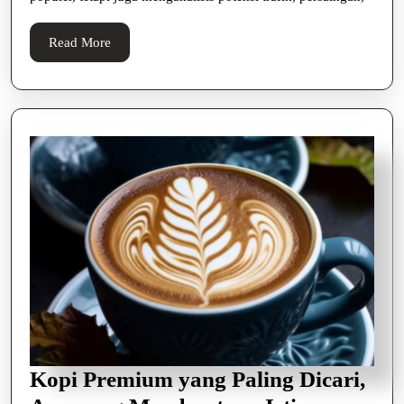
Website
Read
Read More
More
Kopi Premium yang Paling Dicari,